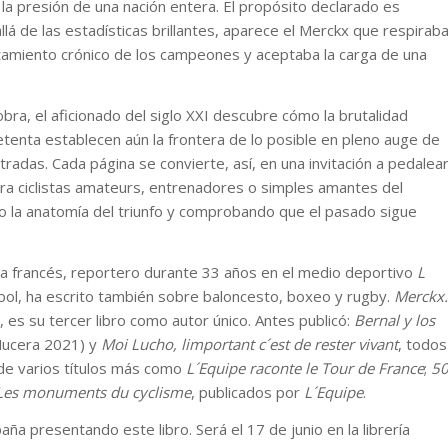
 la presión de una nación entera. El propósito declarado es
llá de las estadísticas brillantes, aparece el Merckx que respirab
gotamiento crónico de los campeones y aceptaba la carga de una
 obra, el aficionado del siglo XXI descubre cómo la brutalidad
setenta establecen aún la frontera de lo posible en pleno auge de
radas. Cada página se convierte, así, en una invitación a pedalea
para ciclistas amateurs, entrenadores o simples amantes del
 la anatomía del triunfo y comprobando que el pasado sigue
sta francés, reportero durante 33 años en el medio deportivo
L
útbol, ha escrito también sobre baloncesto, boxeo y rugby.
Merckx.
s, es su tercer libro como autor único. Antes publicó:
Bernal y los
Nucera 2021) y
Moi Lucho, limportant c´est de rester vivant
, todos
 de varios títulos más como
L´Equipe raconte le Tour de France
;
5
Les monuments du cyclisme
, publicados por
L´Equipe
.
ña presentando este libro. Será el 17 de junio en la librería