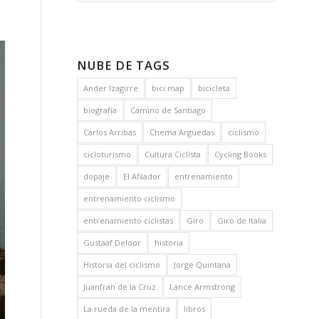
NUBE DE TAGS
Ander Izagirre
bici:map
bicicleta
biografía
Camino de Santiago
Carlos Arribas
Chema Arguedas
ciclismo
cicloturismo
Cultura Ciclista
Cycling Books
dopaje
El Afilador
entrenamiento
entrenamiento ciclismo
entrenamiento ciclistas
Giro
Giro de Italia
Gustaaf Deloor
historia
Historia del ciclismo
Jorge Quintana
Juanfran de la Cruz
Lance Armstrong
La rueda de la mentira
libros