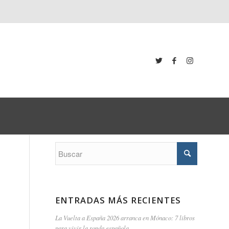
ENTRADAS MÁS RECIENTES
La Vuelta a España 2026 arranca en Mónaco: 7 libros
para vivir la ronda española