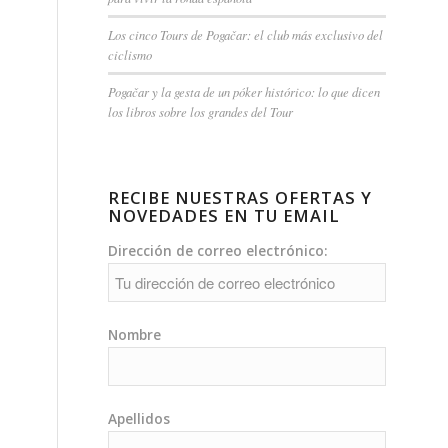
Los cinco Tours de Pogačar: el club más exclusivo del
ciclismo
Pogačar y la gesta de un póker histórico: lo que dicen
los libros sobre los grandes del Tour
RECIBE NUESTRAS OFERTAS Y
NOVEDADES EN TU EMAIL
Dirección de correo electrónico:
Nombre
Apellidos