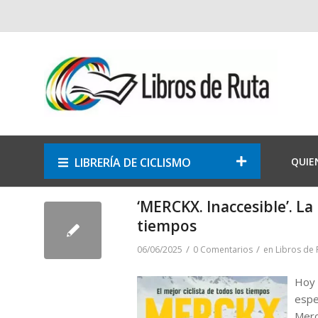
LIBRERÍA DE CICLISMO
QUIE
‘MERCKX. Inaccesible’. La 
tiempos
/
/
06/06/2025
0 Comentarios
en
Libros de 
Hoy 
espe
Merc