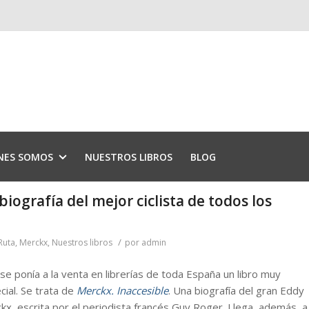
NES SOMOS
NUESTROS LIBROS
BLOG
biografía del mejor ciclista de todos los
/
Ruta
,
Merckx
,
Nuestros libros
por
admin
se ponía a la venta en librerías de toda España un libro muy
cial. Se trata de
Merckx. Inaccesible
. Una biografía del gran Eddy
kx, escrita por el periodista francés Guy Roger. Llega, además, a