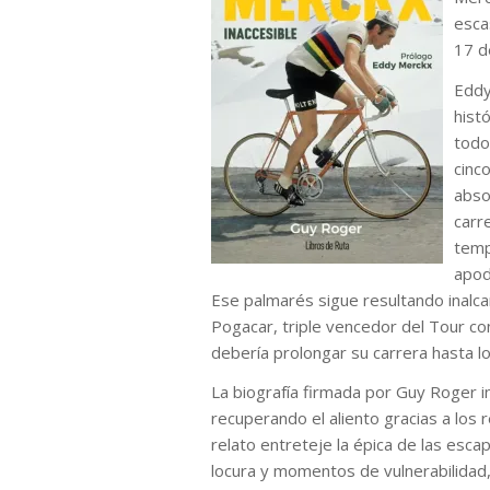
esca
17 de
Eddy
hist
todo
cinc
abso
carr
temp
apod
Ese palmarés sigue resultando inal
Pogacar, triple vencedor del Tour con
debería prolongar su carrera hasta lo
La biografía firmada por Guy Roger 
recuperando el aliento gracias a los
relato entreteje la épica de las esca
locura y momentos de vulnerabilidad,