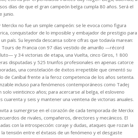
sos días de que el gran campeón belga cumpla 80 años. Será el
 junio.
 Merckx no fue un simple campeón: se le evoca como figura
órica, conquistador de lo imposible y embajador de prestigio para
 un país. Su leyenda descansa sobre cifras que todavía marean:
o Tours de Francia con 97 días vestido de amarillo —récord
luto— y 34 victorias de etapa, una Vuelta, cinco Giros, 1 800
eras disputadas y 525 triunfos profesionales en apenas catorce
oradas, una constelación de éxitos irrepetible que cimentó su
o de Caníbal frente a la feroz competencia de los años setenta.
canzable incluso para fenómenos contemporáneos como Tadej
 solo veinticinco años; para acercarse al belga, el esloveno
s cuarenta y seis y mantener una veintena de victorias anuales.
invita a sumergirse en el corazón de cada temporada de Merckx
 recuerdos de rivales, compañeros, directores y mecánicos. El
padas con la introspección: coraje y dudas, ataques que rozan la
 la tensión entre el éxtasis de un fenómeno y el desgaste