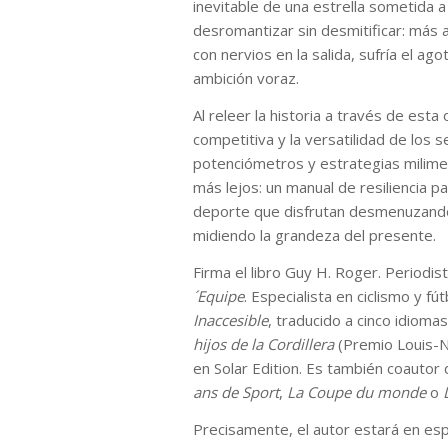
inevitable de una estrella sometida a
desromantizar sin desmitificar: más a
con nervios en la salida, sufría el a
ambición voraz.
Al releer la historia a través de esta
competitiva y la versatilidad de los 
potenciómetros y estrategias milimet
más lejos: un manual de resiliencia 
deporte que disfrutan desmenuzando
midiendo la grandeza del presente.
Firma el libro Guy H. Roger. Periodi
´Equipe
. Especialista en ciclismo y f
Inaccesible
, traducido a cinco idioma
hijos de la Cordillera
(Premio Louis-
en Solar Edition. Es también coautor
ans de Sport
,
La Coupe du monde
o
Precisamente, el autor estará en espa