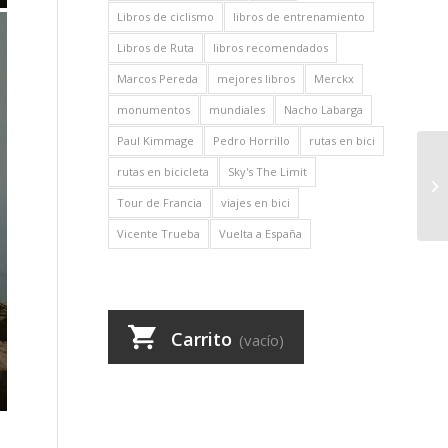
Libros de ciclismo
libros de entrenamiento
Libros de Ruta
libros recomendados
Marcos Pereda
mejores libros
Merckx
monumentos
mundiales
Nacho Labarga
Paul Kimmage
Pedro Horrillo
rutas en bici
rutas en bicicleta
Sky's The Limit
Tour de Francia
viajes en bici
Vicente Trueba
Vuelta a España
B
Carrito
(vacío)